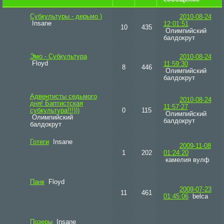
Субкультуры - дерьмо )
2010-08-24
Insane
12:01:51
10
435
Олимпийский
балдокрут
Эмо - Субкультура
2010-08-24
Floyd
11:59:30
8
446
Олимпийский
балдокрут
Адвентисты седьмого
2010-08-24
дня! Баптистская
11:57:27
субкультура!!!)))
0
115
Олимпийский
Олимпийский
балдокрут
балдокрут
Готеги
Insane
2009-11-08
1
202
01:24:20
камелия вулф
Панк
Floyd
2009-07-23
11
461
01:45:06
belca
Позеры
Insane