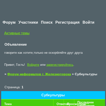
Форум
Участники
Поиск
Регистрация
Войти
Активные темы
Объявление
говорите как хотите,только не оскорбляйте друг друга
Привет, Гость!
Войдите
или
зарегистрируйтесь
.
»
Форум неформалов г. Железногорска
»
Субкультуры
Страница:
1
Субкультуры
Последнее
Тема
Ответов
Просмотров
сообщение