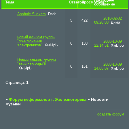
Последнее
Тема
Ответов
Просмотров
сообщение
Asshole Suckers
Dark
2010-02-02
5
422
09:20:08
Дима
новый альбом группы
"приключения
2008-10-09
0
138
электроников"
ХмЫрЬ
22:14:51
ХмЫрЬ
Новый альбом группы
"тени свободы"!!!
2008-10-09
0
151
ХмЫрЬ
14:08:07
ХмЫрЬ
Страница:
1
»
Форум неформалов г. Железногорска
»
Новости
музыки
создать форум