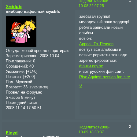
1
Поделиться
2008-
10-08 22:07:25
ХмЫрЬ
ниибацо пафосный мужЫк
заебатая группа!
мелодичный панк-хардкор!
ребята записали новый
альбом .
вот он:
Appeal_To_Reason
вот тут все альбомы и
Откуда:
жопой кресло я протираю
всякие раритеты.ток надо
Зарегистрирован
: 2008-10-04
зарегестрироваться:
Приглашений:
0
фанки соулс
Сообщений:
40
Уважение:
[+1/-0]
и вот русский фан сайт:
Позитив:
[+2/-0]
Rise Against russian fan site
Пол:
Мужской
0
Возраст:
33
[1992-10-30]
Провел на форуме:
5 часов 9 минут
Последний визит:
2008-11-14 17:50:51
2
Поделиться
2008-
10-09 18:30:37
Floyd