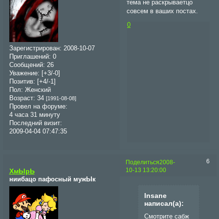
тема не раскрываетцо
совсем в ваших постах.
0
Зарегистрирован
: 2008-10-07
Приглашений:
0
Сообщений:
26
Уважение:
[+3/-0]
Позитив:
[+4/-1]
Пол:
Женский
Возраст:
34
[1991-08-08]
Провел на форуме:
4 часа 31 минуту
Последний визит:
2009-04-04 07:47:35
6
Поделиться
2008-
10-13 13:20:00
ХмЫрЬ
ниибацо пафосный мужЫк
Insane
написал(а):
Смотрите сабж