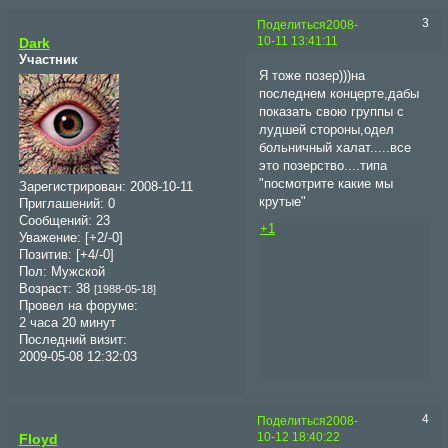
3
Поделиться
2008-
10-11 13:41:11
Dark
Участник
Я тоже позер)))на
последнем концерте,дабы
показать свою группы с
лудшей стороны,одел
больничный халат.....все
это позерство....типа
"посмотрите какие мы
Зарегистрирован
: 2008-10-11
крутые"
Приглашений:
0
Сообщений:
23
+1
Уважение:
[+2/-0]
Позитив:
[+4/-0]
Пол:
Мужской
Возраст:
38
[1988-05-18]
Провел на форуме:
2 часа 20 минут
Последний визит:
2009-05-08 12:32:03
4
Поделиться
2008-
10-12 18:40:22
Floyd