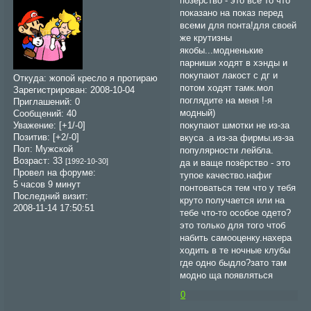
позёрство - это всё то что
показано на показ перед
всеми для понта!для своей
же крутизны
якобы...модненькие
парниши ходят в хэнды и
покупают лакост с дг и
Откуда:
жопой кресло я протираю
потом ходят тамк.мол
Зарегистрирован
: 2008-10-04
поглядите на меня !-я
Приглашений:
0
модный)
Сообщений:
40
Уважение:
[+1/-0]
покупают шмотки не из-за
Позитив:
[+2/-0]
вкуса .а из-за фирмы.из-за
Пол:
Мужской
популярности лейбла.
Возраст:
33
[1992-10-30]
да и ваще позёрство - это
Провел на форуме:
тупое качество.нафиг
5 часов 9 минут
понтоваться тем что у тебя
Последний визит:
круто получается или на
2008-11-14 17:50:51
тебе что-то особое одето?
это только для того чтоб
набить самооценку.нахера
ходить в те ночные клубы
где одно быдло?зато там
модно ща появляться
0