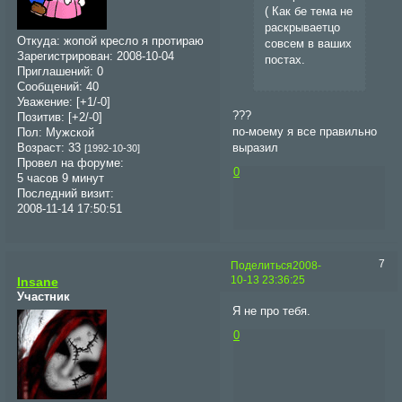
( Как бе тема не
раскрываетцо
Откуда:
жопой кресло я протираю
совсем в ваших
Зарегистрирован
: 2008-10-04
постах.
Приглашений:
0
Сообщений:
40
Уважение:
[+1/-0]
???
Позитив:
[+2/-0]
по-моему я все правильно
Пол:
Мужской
выразил
Возраст:
33
[1992-10-30]
Провел на форуме:
0
5 часов 9 минут
Последний визит:
2008-11-14 17:50:51
7
Поделиться
2008-
10-13 23:36:25
Insane
Участник
Я не про тебя.
0