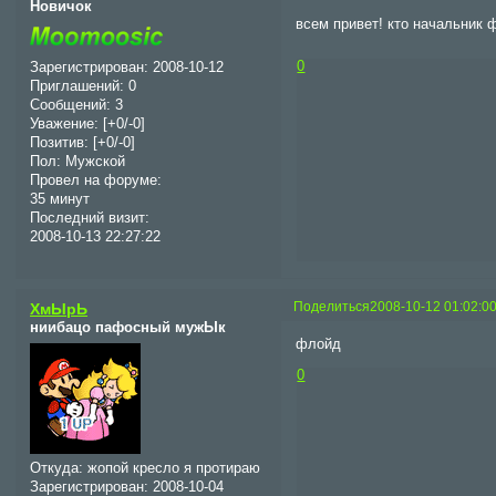
Новичок
всем привет! кто начальник
0
Зарегистрирован
: 2008-10-12
Приглашений:
0
Сообщений:
3
Уважение:
[+0/-0]
Позитив:
[+0/-0]
Пол:
Мужской
Провел на форуме:
35 минут
Последний визит:
2008-10-13 22:27:22
Поделиться
2008-10-12 01:02:0
ХмЫрЬ
ниибацо пафосный мужЫк
флойд
0
Откуда:
жопой кресло я протираю
Зарегистрирован
: 2008-10-04