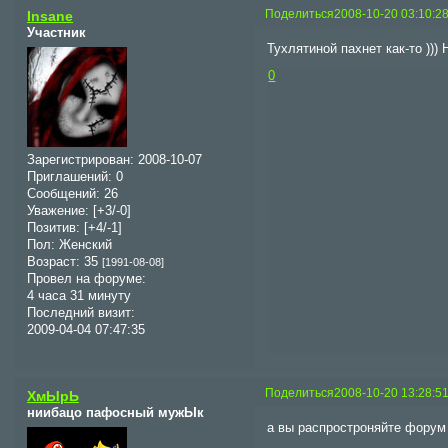
Поделиться
2008-10-20 03:10:2
Insane
Участник
Тухлятиной пахнет как-то )))
0
Зарегистрирован
: 2008-10-07
Приглашений:
0
Сообщений:
26
Уважение:
[+3/-0]
Позитив:
[+4/-1]
Пол:
Женский
Возраст:
35
[1991-08-08]
Провел на форуме:
4 часа 31 минуту
Последний визит:
2009-04-04 07:47:35
Поделиться
2008-10-20 13:28:5
ХмЫрЬ
ниибацо пафосный мужЫк
а вы распростроняйте форум 