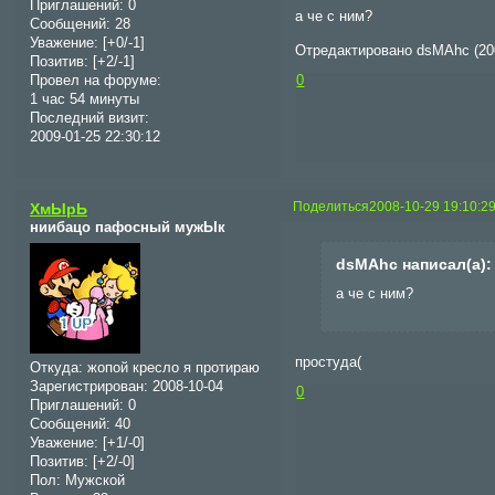
Приглашений:
0
а че с ним?
Сообщений:
28
Уважение:
[+0/-1]
Отредактировано dsMAhc (200
Позитив:
[+2/-1]
Провел на форуме:
0
1 час 54 минуты
Последний визит:
2009-01-25 22:30:12
Поделиться
2008-10-29 19:10:2
ХмЫрЬ
ниибацо пафосный мужЫк
dsMAhc написал(а):
а че с ним?
простуда(
Откуда:
жопой кресло я протираю
Зарегистрирован
: 2008-10-04
0
Приглашений:
0
Сообщений:
40
Уважение:
[+1/-0]
Позитив:
[+2/-0]
Пол:
Мужской