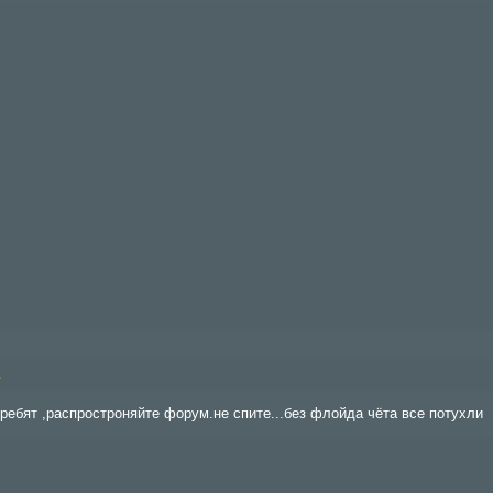
4
) ребят ,распростроняйте форум.не спите...без флойда чёта все потухли