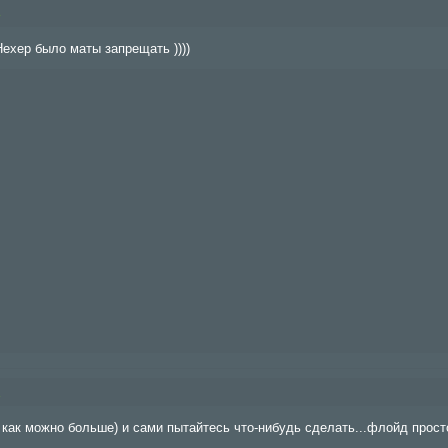
8
 Нехер было маты запрещать ))))
1
как можно больше) и сами пытайтесь что-нибудь сделать...флойд прост