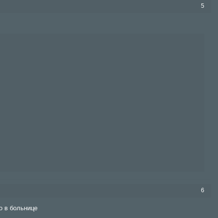
5
6
о в больнице