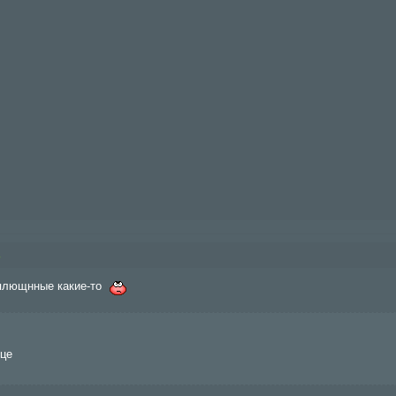
5
сплющнные какие-то
це