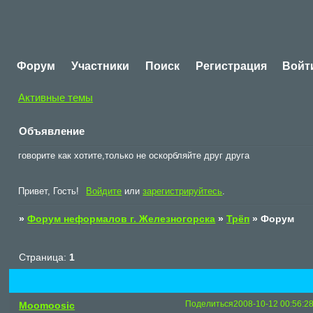
Форум
Участники
Поиск
Регистрация
Войт
Активные темы
Объявление
говорите как хотите,только не оскорбляйте друг друга
Привет, Гость!
Войдите
или
зарегистрируйтесь
.
»
Форум неформалов г. Железногорска
»
Трёп
»
Форум
Страница:
1
Поделиться
2008-10-12 00:56:2
Moomoosic