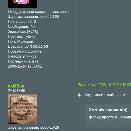
Откуда:
жопой кресло я протираю
Зарегистрирован
: 2008-10-04
Приглашений:
0
Сообщений:
40
Уважение:
[+1/-0]
Позитив:
[+2/-0]
Пол:
Мужской
Возраст:
33
[1992-10-30]
Провел на форуме:
5 часов 9 минут
Последний визит:
2008-11-14 17:50:51
Поделиться
2008-10-29 01:43:0
dsMAhc
Участник
флойд, смени смайлы, эти 
ХмЫрЬ написал(а):
флойд просто в больни
Зарегистрирован
: 2008-10-29