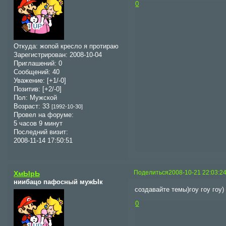
0
Откуда:
жопой кресло я протираю
Зарегистрирован
: 2008-10-04
Приглашений:
0
Сообщений:
40
Уважение:
[+1/-0]
Позитив:
[+2/-0]
Пол:
Мужской
Возраст:
33
[1992-10-30]
Провел на форуме:
5 часов 9 минут
Последний визит:
2008-11-14 17:50:51
Поделиться
2008-10-21 22:03:2
ХмЫрЬ
ниибацо пафосный мужЫк
создавайте темы)гоу гоу гоу
0