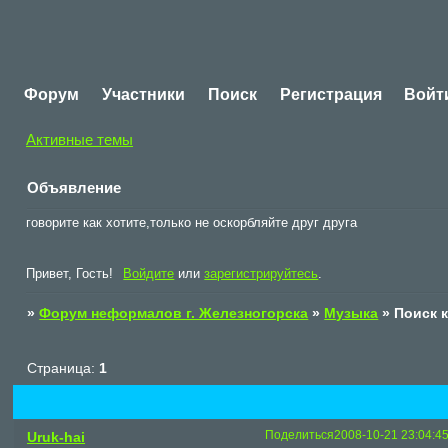
Форум
Участники
Поиск
Регистрация
Войт
Активные темы
Объявление
говорите как хотите,только не оскорбляйте друг друга
Привет, Гость!
Войдите
или
зарегистрируйтесь
.
»
Форум неформалов г. Железногорска
»
Музыка
»
Поиск 
Страница:
1
Поделиться
2008-10-21 23:04:4
Uruk-hai