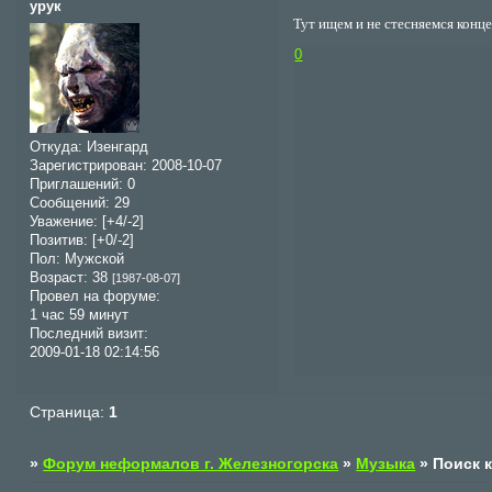
урук
Тут ищем и не стесняемся конц
0
Откуда:
Изенгард
Зарегистрирован
: 2008-10-07
Приглашений:
0
Сообщений:
29
Уважение:
[+4/-2]
Позитив:
[+0/-2]
Пол:
Мужской
Возраст:
38
[1987-08-07]
Провел на форуме:
1 час 59 минут
Последний визит:
2009-01-18 02:14:56
Страница:
1
»
Форум неформалов г. Железногорска
»
Музыка
»
Поиск 