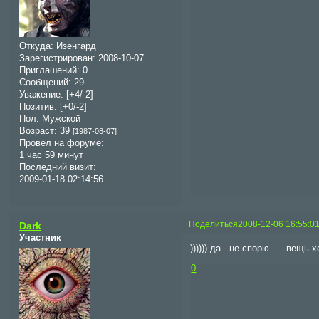
Откуда:
Изенгард
Зарегистрирован
: 2008-10-07
Приглашений:
0
Сообщений:
29
Уважение:
[+4/-2]
Позитив:
[+0/-2]
Пол:
Мужской
Возраст:
39
[1987-08-07]
Провел на форуме:
1 час 59 минут
Последний визит:
2009-01-18 02:14:56
Поделиться
2008-12-06 16:55:0
Dark
Участник
)))))) да...не спорю......вещь
0