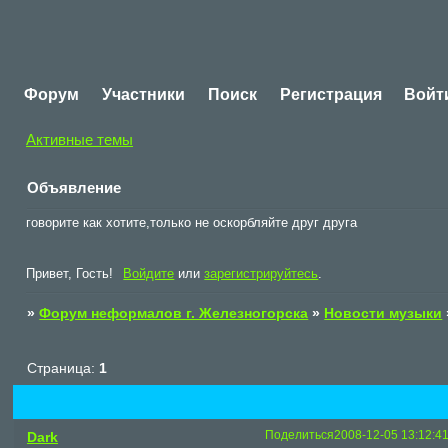
Форум
Участники
Поиск
Регистрация
Войт
Активные темы
Объявление
говорите как хотите,только не оскорбляйте друг друга
Привет, Гость!
Войдите
или
зарегистрируйтесь
.
»
Форум неформалов г. Железногорска
»
Новости музыки
Страница:
1
Поделиться
2008-12-05 13:12:4
Dark