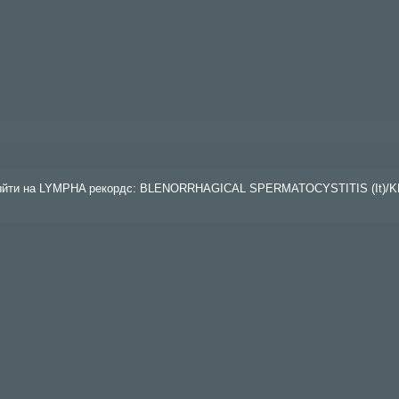
9
выйти на LYMPHA рекордс: BLENORRHAGICAL SPERMATOCYSTITIS (It)/