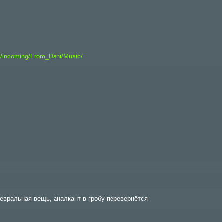
.ru/incoming/From_Dani/Music/
6
евральная вещь, аналкант в гробу перевернётся