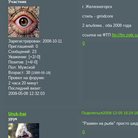
Участник
г. Железногорск
стиль - grindcore
2 альбома , оба 2008 года
ссылка на ФТП
ftp://ftp.zgtk
Зарегистрирован
: 2008-10-11
0
Приглашений:
0
Сообщений:
23
Уважение:
[+2/-0]
Позитив:
[+4/-0]
Пол:
Мужской
Возраст:
38
[1988-05-18]
Провел на форуме:
2 часа 20 минут
Последний визит:
2009-05-08 12:32:03
Поделиться
2008-12-05 16:24:1
Uruk-hai
урук
"Размен на рыбе" просто шед
0