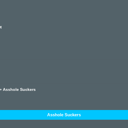
и
»
Asshole Suckers
Asshole Suckers
1